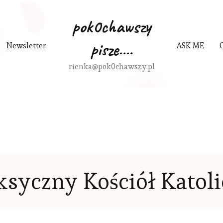
pok0chawszy
pisze….
Newsletter
ASK ME
rienka@pok0chawszy.pl
ksyczny Kościół Katoli