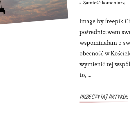
w
Zamieść komentarz
wp
B
Image by freepik Ch
w
pośrednictwem swo
se
wspominałam o swoi
kt
obecność w Kościel
dz
wymienić tej wspól
za
to, …
p
Ko
Ka
PRZECZYTAJ ARTYKUŁ