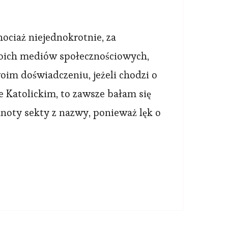
e
isie
yłam
ociaż niejednokrotnie, za
ich mediów społecznościowych,
kcie,
m doświadczeniu, jeżeli chodzi o
óra
e Katolickim, to zawsze bałam się
iałała
noty sekty z nazwy, ponieważ lęk o
rzyzwoleniem
ścioła
tolickiego