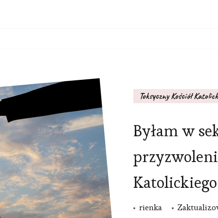
Toksyczny Kościół Katolick
Byłam w sekc
przyzwoleni
Katolickiego
rienka
Zaktualiz