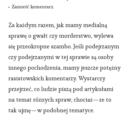
we
Zamieść komentarz
wpisie
Musimy
Za każdym razem, jak mamy medialną
porozmawiać
sprawę o gwałt czy morderstwo, wylewa
o
się przeokropne szambo. Jeśli podejrzanym
społecznym
czy podejrzanymi w tej sprawie są osoby
postrzeganiu
innego pochodzenia, mamy jeszcze potężny
gwałtu.
rasistowskich komentarzy. Wystarczy
przejrzeć, co ludzie piszą pod artykułami
na temat różnych spraw, chociaż — że to
tak ujmę — w podobnej tematyce.