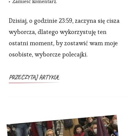
we
Zamieść komentarz
wpisie
Na
Dzisiaj, o godzinie 23:59, zaczyna się cisza
kogo
wyborcza, dlatego wykorzystuję ten
warto
ostatni moment, by zostawić wam moje
zagłosować?
osobiste, wyborcze polecajki.
PRZECZYTAJ ARTYKUŁ