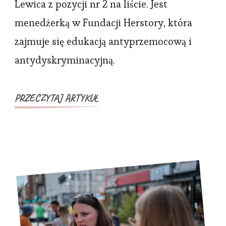
Lewica z pozycji nr 2 na liście. Jest
łamanie
menedżerką w Fundacji Herstory, która
prawa
zajmuje się edukacją antyprzemocową i
w
dziennym
antydyskryminacyjną.
świetle
—
PRZECZYTAJ ARTYKUŁ
to
się
musi
skończyć.