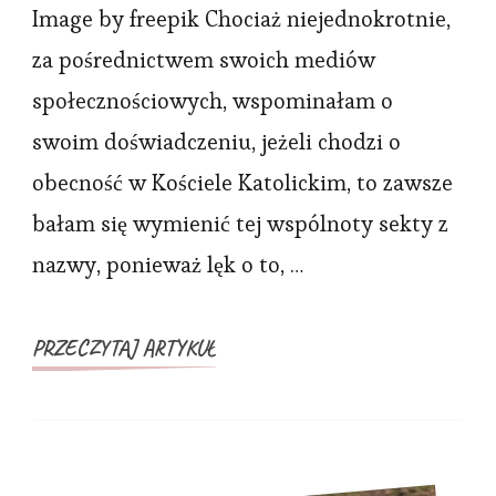
Byłam
Image by freepik Chociaż niejednokrotnie,
w
za pośrednictwem swoich mediów
sekcie,
społecznościowych, wspominałam o
która
swoim doświadczeniu, jeżeli chodzi o
działała
obecność w Kościele Katolickim, to zawsze
za
bałam się wymienić tej wspólnoty sekty z
przyzwoleniem
Kościoła
nazwy, ponieważ lęk o to, …
Katolickiego
PRZECZYTAJ ARTYKUŁ