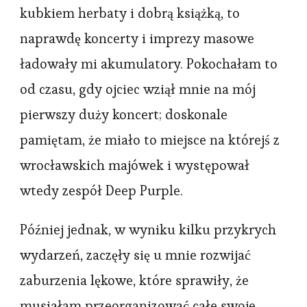
kubkiem herbaty i dobrą książką, to
się
naprawdę koncerty i imprezy masowe
więźniem
ładowały mi akumulatory. Pokochałam to
własnego umysłu.
od czasu, gdy ojciec wziął mnie na mój
pierwszy duży koncert; doskonale
pamiętam, że miało to miejsce na którejś z
wrocławskich majówek i występował
wtedy zespół Deep Purple.
Później jednak, w wyniku kilku przykrych
wydarzeń, zaczęły się u mnie rozwijać
zaburzenia lękowe, które sprawiły, że
musiałam przeorganizować całe swoje