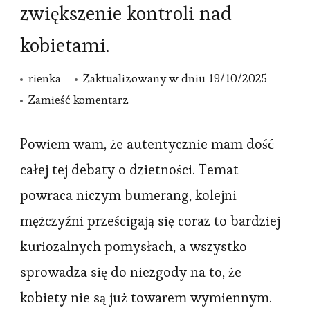
zwiększenie kontroli nad
kobietami.
rienka
Zaktualizowany w dniu
19/10/2025
we
Zamieść komentarz
wpisie
Nie
Powiem wam, że autentycznie mam dość
chodzi
całej tej debaty o dzietności. Temat
wam
powraca niczym bumerang, kolejni
o
mężczyźni prześcigają się coraz to bardziej
zwiększenie
kuriozalnych pomysłach, a wszystko
dzietności,
sprowadza się do niezgody na to, że
chodzi
wam
kobiety nie są już towarem wymiennym.