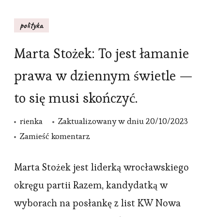
polityka
Marta Stożek: To jest łamanie
prawa w dziennym świetle —
to się musi skończyć.
rienka
Zaktualizowany w dniu
20/10/2023
we
Zamieść komentarz
wpisie
Marta
Marta Stożek jest liderką wrocławskiego
Stożek:
okręgu partii Razem, kandydatką w
To
wyborach na posłankę z list KW Nowa
jest