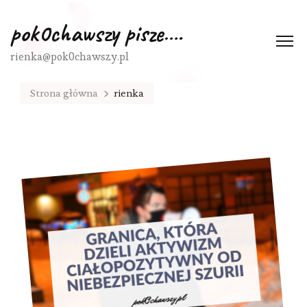
pok0chawszy pisze….
rienka@pok0chawszy.pl
Strona główna
rienka