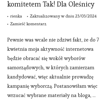
komitetem Tak! Dla Oleśnicy
rienka
Zaktualizowany w dniu
23/03/2024
we
Zamieść komentarz
wpisie
Dzień
Pewnie was wcale nie zdziwi fakt, że do 7
Mężczyzn
kwietnia moja aktywność internetowa
wraz
będzie obracać się wokół wyborów
z
samorządowych, w których zamierzam
komitetem
kandydować, więc aktualnie prowadzę
Tak!
kampanię wyborczą. Postanowiłam więc
Dla
Oleśnicy
wrzucać wybrane materiały na bloga, …