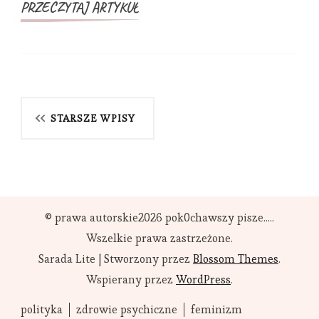
PRZECZYTAJ ARTYKUŁ
Nawigacja
STARSZE WPISY
po
wpisach
© prawa autorskie2026
pok0chawszy pisze....
.
Wszelkie prawa zastrzeżone.
Sarada Lite | Stworzony przez
Blossom Themes
.
Wspierany przez
WordPress
.
polityka
zdrowie psychiczne
feminizm