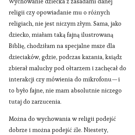
Spowiedź,
Wychowanie dziecka z zasadami danej
czyli
religii czy opowiadanie mu o różnych
najczęściej
religiach, nie jest niczym złym. Sama, jako
ignorowany
dziecko, miałam taką fajną ilustrowaną
przykład
Biblię, chodziłam na specjalne msze dla
molestowania
dzieciaków, gdzie, podczas kazania, ksiądz
seksualnego
dzieci.
zbierał maluchy pod ołtarzem i zachęcał do
interakcji czy mówienia do mikrofonu — i
to było fajne, nie mam absolutnie niczego
tutaj do zarzucenia.
Można do wychowania w religii podejść
dobrze i można podejść źle. Niestety,