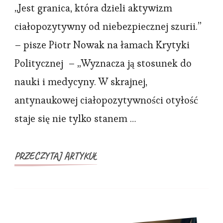
GRANICA,
„Jest granica, która dzieli aktywizm
KTÓRA
ciałopozytywny od niebezpiecznej szurii.”
DZIELI
– pisze Piotr Nowak na łamach Krytyki
AKTYWIZM
Politycznej – „Wyznacza ją stosunek do
CIAŁOPOZYTYWNY
nauki i medycyny. W skrajnej,
OD
antynaukowej ciałopozytywności otyłość
NIEBEZPIECZNEJ
SZURII
staje się nie tylko stanem …
PRZECZYTAJ ARTYKUŁ