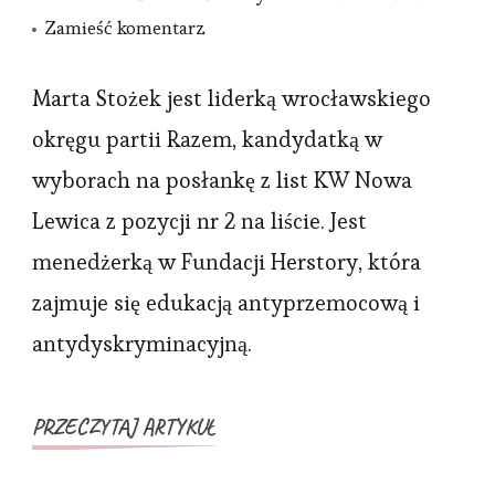
we
Zamieść komentarz
wpisie
Marta
Marta Stożek jest liderką wrocławskiego
Stożek:
okręgu partii Razem, kandydatką w
Jestem
wyborach na posłankę z list KW Nowa
absolutną
Lewica z pozycji nr 2 na liście. Jest
zwolenniczką
menedżerką w Fundacji Herstory, która
wymogu
zajmuje się edukacją antyprzemocową i
zgłaszania
świadomej
antydyskryminacyjną.
zgody
na
PRZECZYTAJ ARTYKUŁ
seks
za