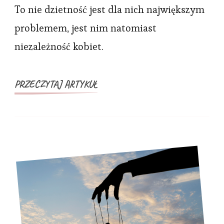
o
To nie dzietność jest dla nich największym
zwiększenie
problemem, jest nim natomiast
kontroli
niezależność kobiet.
nad
kobietami.
PRZECZYTAJ ARTYKUŁ