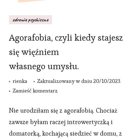
zdrowie psychiczne
Agorafobia, czyli kiedy stajesz
się więźniem
własnego umysłu.
rienka
Zaktualizowany w dniu
20/10/2023
we
Zamieść komentarz
wpisie
Agorafobia,
Nie urodziłam się z agorafobią. Chociaż
czyli
zawsze byłam raczej introwertyczką i
kiedy
domatorką, kochającą siedzieć w domu, z
stajesz