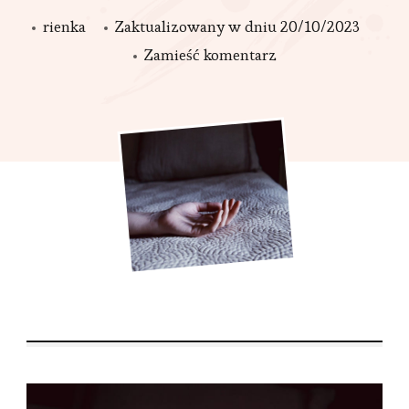
rienka
Zaktualizowany w dniu
20/10/2023
we
Zamieść komentarz
wpisie
Musimy
porozmawiać
o
społecznym
postrzeganiu
gwałtu.