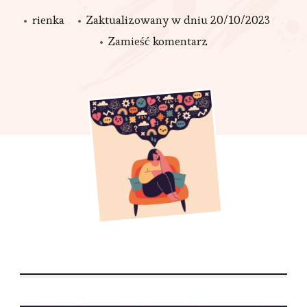
rienka
Zaktualizowany w dniu
20/10/2023
we
Zamieść komentarz
wpisie
Agorafobia,
czyli
kiedy
stajesz
się
więźniem
własnego umysłu.