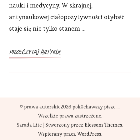
nauki i medycyny. W skrajnej,
OD
antynaukowej ciałopozytywności otyłość
NIEBEZPIECZNEJ
SZURII
staje się nie tylko stanem …
PRZECZYTAJ ARTYKUŁ
© prawa autorskie2026
pok0chawszy pisze....
.
Wszelkie prawa zastrzeżone.
Sarada Lite | Stworzony przez
Blossom Themes
.
Wspierany przez
WordPress
.