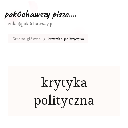
pok0chawszy pisze….
rienka@pok0chawszy.pl
Strona główna
krytyka polityczna
krytyka
polityczna