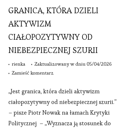
GRANICA, KTÓRA DZIELI
AKTYWIZM
CIAŁOPOZYTYWNY OD
NIEBEZPIECZNEJ SZURII
rienka
Zaktualizowany w dniu
05/04/2026
we
Zamieść komentarz
wpisie
GRANICA,
„Jest granica, która dzieli aktywizm
KTÓRA
ciałopozytywny od niebezpiecznej szurii.”
DZIELI
– pisze Piotr Nowak na łamach Krytyki
AKTYWIZM
Politycznej – „Wyznacza ją stosunek do
CIAŁOPOZYTYWNY