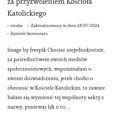
za przyzwoleniem Kościoła
Katolickiego
rienka
Zaktualizowany w dniu
28/07/2024
we
Zamieść komentarz
wpisie
Byłam
Image by freepik Chociaż niejednokrotnie,
w
za pośrednictwem swoich mediów
sekcie,
społecznościowych, wspominałam o
która
swoim doświadczeniu, jeżeli chodzi o
działała
obecność w Kościele Katolickim, to zawsze
za
bałam się wymienić tej wspólnoty sekty z
przyzwoleniem
Kościoła
nazwy, ponieważ lęk o to, …
Katolickiego