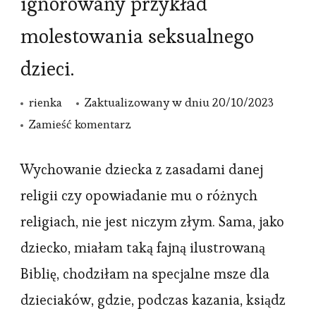
ignorowany przykład
molestowania seksualnego
dzieci.
rienka
Zaktualizowany w dniu
20/10/2023
we
Zamieść komentarz
wpisie
Spowiedź,
Wychowanie dziecka z zasadami danej
czyli
religii czy opowiadanie mu o różnych
najczęściej
religiach, nie jest niczym złym. Sama, jako
ignorowany
dziecko, miałam taką fajną ilustrowaną
przykład
Biblię, chodziłam na specjalne msze dla
molestowania
dzieciaków, gdzie, podczas kazania, ksiądz
seksualnego